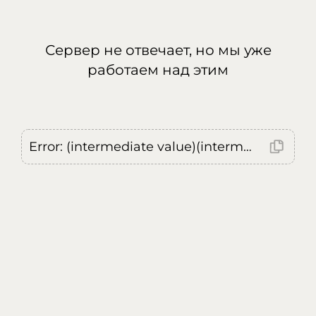
Сервер не отвечает, но мы уже
работаем над этим
Error: (intermediate value)(intermediate value)(intermediate value).replaceAll is not a function