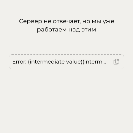
Сервер не отвечает, но мы уже
работаем над этим
Error: (intermediate value)(intermediate value)(intermediate value).replaceAll is not a function