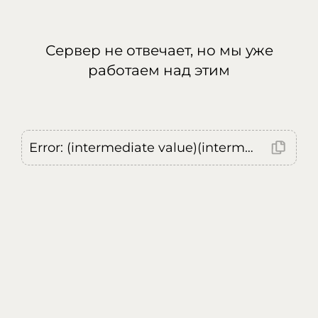
Сервер не отвечает, но мы уже
работаем над этим
Error: (intermediate value)(intermediate value)(intermediate value).replaceAll is not a function