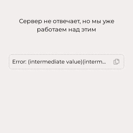
Сервер не отвечает, но мы уже
работаем над этим
Error: (intermediate value)(intermediate value)(intermediate value).replaceAll is not a function