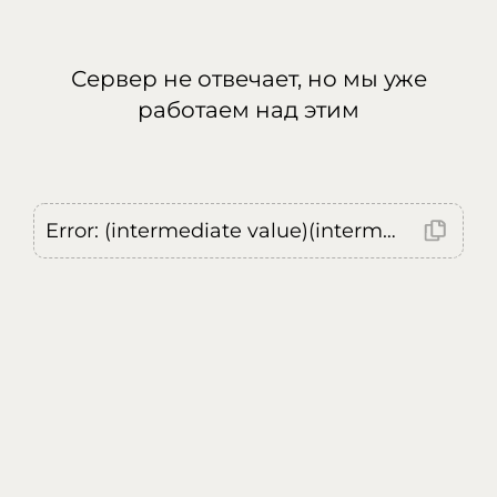
Сервер не отвечает, но мы уже
работаем над этим
Error: (intermediate value)(intermediate value)(intermediate value).replaceAll is not a function