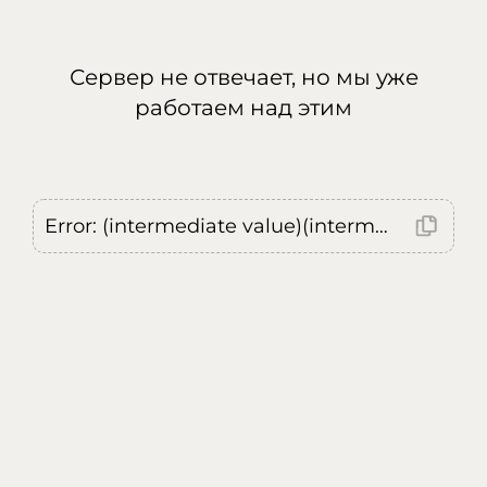
Сервер не отвечает, но мы уже
работаем над этим
Error: (intermediate value)(intermediate value)(intermediate value).replaceAll is not a function