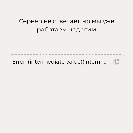
Сервер не отвечает, но мы уже
работаем над этим
Error: (intermediate value)(intermediate value)(intermediate value).replaceAll is not a function