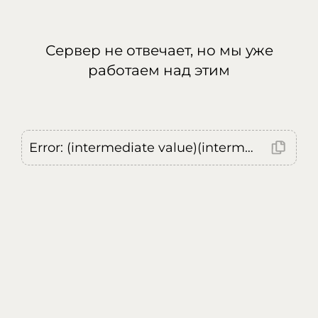
Сервер не отвечает, но мы уже
работаем над этим
Error: (intermediate value)(intermediate value)(intermediate value).replaceAll is not a function