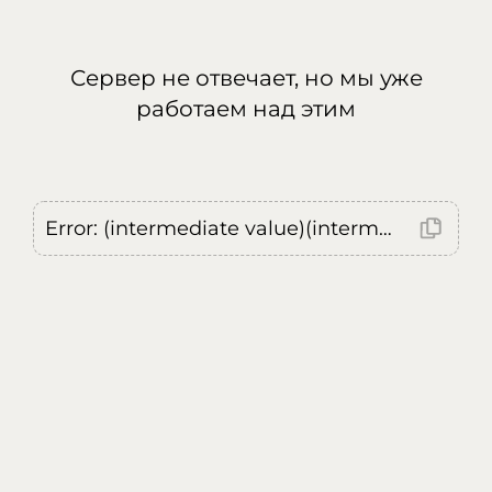
Сервер не отвечает, но мы уже
работаем над этим
Error: (intermediate value)(intermediate value)(intermediate value).replaceAll is not a function